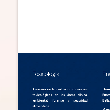
Protección del medio ambiente en toxicología
ayuda a empresas en el ambito de la toxicologia
productos toxicos
Toxicología
En
Asesorías en la evaluación de riesgos
Dire
toxicológicos en las áreas clínica,
Ernes
ambiental, forense y seguridad
Bella
alimentaría.
Mapa