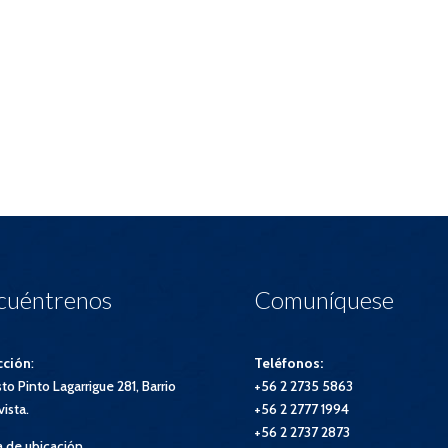
cuéntrenos
Comuníquese
cción
:
Teléfonos:
to Pinto Lagarrigue 281, Barrio
+56 2 2735 5863
vista.
+56 2 2777 1994
+56 2 2737 2873
 de ubicación